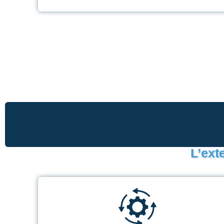
L’ext